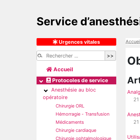
Service d’anesthé
Urgences vitales
Accuei
Ob
Accueil
Ar
Protocoles de service
Anesthésie au bloc
Analg
opératoire
21
Chirurgie ORL
Hémorragie - Transfusion
Anest
21
Médicaments
Chirurgie cardiaque
Utili
Chirurgie ophtalmologique